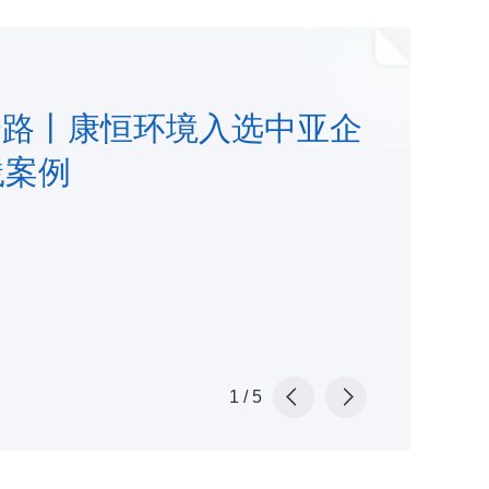
一路丨康恒环境入选中亚企
践案例
1
/
5