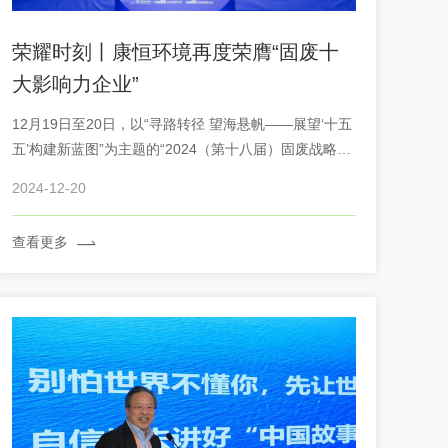
荣耀时刻丨康恒环境再度荣膺“固废十
大影响力企业”
12月19日至20日，以“寻路转径 望海悬帆——展望‘十五
五’构建新蓝图”为主题的“2024（第十八届）固废战略论
坛”在北京召开。康恒环境受邀出席，携手固废领域各级
2024-12-20
政府主管部门、代表企业、金融机构、行研机构及产业
媒体代表，共商行业当前发展困境的破题关键，共议高
查看更多
质量发展下...