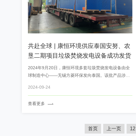
共赴全球 | 康恒环境供应泰国安努、农
垦二期项目垃圾焚烧发电设备成功发货
2024年9月20日，康恒环境多套垃圾焚烧发电设备由全
球制造中心——无锡方菱环保发向泰国。该批产品涉及
炉排、推料器、出渣机、渣料斗、渗滤液回喷等垃圾焚
2024-09-24
烧发电核心设备，将助力泰国安努、农垦二期项目垃圾
焚烧设施转废为能。
查看更多
首页
上一页
12