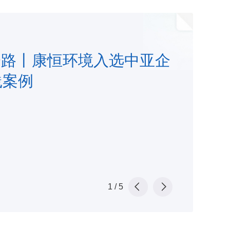
一路丨康恒环境入选中亚企
践案例
1
/
5