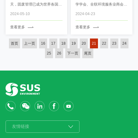
天，固废管理已成为世界各国关
学学会、全联环境服务业商会、
注的重点问题。作为全球领先的
慕尼黑博览集团与中贸慕尼黑展
2024-05-10
2024-04-23
环境综合服务提供者，康恒环境
览（上海）有限公司共同主办的
凭借深厚的技术积累和创新能
亚洲旗舰环保展—第25届中国
查看更多
查看更多
力，正在将中国固废管理推向世
环博会在上海新国际博览中心举
界舞台，为全球环境保护贡献中
行。康恒环境与上海实业（集
国智慧和中国力量。 固废管理
团）“环保大家庭”一起集体亮
首页
上一页
16
17
18
19
20
21
22
23
24
看中国 ...
相...
25
26
下一页
尾页