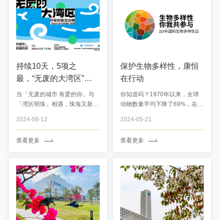
持续10天，5项之
保护生物多样性，康恒
最，“无废的大湾区”空
在行动
降珠海！6月必打卡的环
当「无废的城市 有爱的你」与
你知道吗？1970年以来，全球
保创意互动展
「湾区明珠」相遇，珠海又新增
动物数量平均下降了69%，在过
一个好玩又好逛的宝藏展览。由
去的250年里，有近600种植物
2024-06-12
2024-05-21
中华环境保护基金会 x 康恒环境
消失，他们与人类生活在同一个
联合主办，珠海市城市管理和综
星球，是人类生存与发展的根
查看更多
查看更多
合执法局、珠海市生态环境局、
基。人类治疗癌症的药物中约
珠海市住房和城乡建设局 特别
70%来源于动植物，全球有
支持的「无废的大湾区」环保创
50%的GDP产出与生物多样性
意互动展，6月21日-30日 登
有关，近40%的人口生存依赖海
陆...
洋生物...