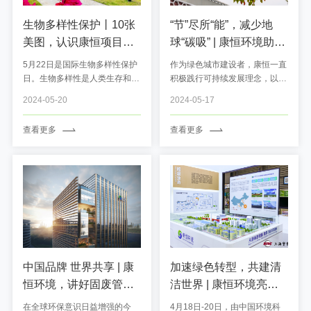
生物多样性保护丨10张
“节”尽所“能”，减少地
美图，认识康恒项目里
球“碳吸” | 康恒环境助力
的TA
双碳目标早日达成
5月22日是国际生物多样性保护
作为绿色城市建设者，康恒一直
日。生物多样性是人类生存和发
积极践行可持续发展理念，以实
展的基础，TA们与人类生活在
际行动助力国家双碳目标达成。
2024-05-20
2024-05-17
同一星球上，对于维持气候、保
技术赋能能源管理 ...
护水源、土壤，及生态系统稳定
查看更多
查看更多
性有巨大作用，同时，TA们也
是生态环境保护最直观的反映。
让我们通过10张美图，认识康
恒项目里的TA。
中国品牌 世界共享 | 康
加速绿色转型，共建清
恒环境，讲好固废管理
洁世界 | 康恒环境亮相
中国故事
第25届中国环博会
在全球环保意识日益增强的今
4月18日-20日，由中国环境科