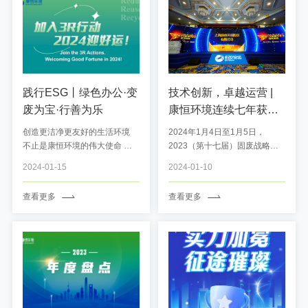
践行ESG丨绿色办公·变
技术创新，卓越运营 |
废为宝·行善为乐
康恒环境连续七年获
评“固废十大影响力企
创造更洁净更友好的生活环境
2024年1月4日至1月5日，
业”
不止是康恒环境的伟大使命 更
2023（第十七届）固废战略论
是每一位康恒人日常践行的点滴
坛在北京召开。各级政府主管部
2024-01-15
2024-01-10
绿色办公，从我做起 我们相信
门领导、代表企业、金融机构、
人人都行动起来 是一切美好的
行研机构及产业媒体代表齐聚一
查看更多
查看更多
开始 3R行动 ...
堂，共同碰撞高质量发展下的产
业升级之路，探索固废行业的第
二发展曲线。 ...