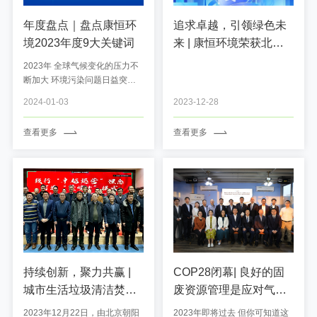
年度盘点｜盘点康恒环
追求卓越，引领绿色未
境2023年度9大关键词
来 | 康恒环境荣获北极
星杯2023垃圾焚烧发电
2023年 全球气候变化的压力不
行业评选七项大奖
断加大 环境污染问题日益突出
人们对清洁能源的需求与日俱增
2024-01-03
2023-12-28
面对种种挑战与机遇 康恒环境
用9个关键词 交出了属于中国环
查看更多
查看更多
保企业的答卷 ...
持续创新，聚力共赢 |
COP28闭幕| 良好的固
城市生活垃圾清洁焚烧
废资源管理是应对气候
发电技术联盟第六次全
变化的关键
2023年12月22日，由北京朝阳
2023年即将过去 但你可知道这