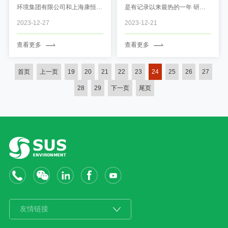
体会议顺利召开
环境集团有限公司和上海康恒环
是有记录以来最热的一年 研究
境股份有限公司联合举办的“城
表明 2023年全球平均气温较工
2023-12-27
2023-12-21
市生活垃圾清洁焚烧发电技术联
业化前 （1850年-1900年）已
盟第六次全体会议”在北京朝阳
高出1.4°C 极端天气对自然、经
查看更多
查看更多
生活垃圾焚烧中心顺利召开，来
济和社会造成严重影响 ...
自15家单位近50位行业专家出
席会议，共话行业发展路径。 ...
首页
上一页
19
20
21
22
23
24
25
26
27
28
29
下一页
尾页